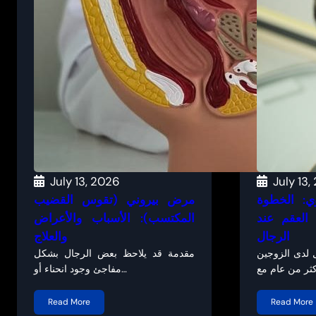
July 13, 2026
July 13,
ي: الخطوة
مرض بيروني (تقوس القضيب
العقم عند
المكتسب): الأسباب والأعراض
الرجال
والعلاج
 لدى الزوجين
مقدمة قد يلاحظ بعض الرجال بشكل
مفاجئ وجود انحناء أو…
Read More
Read More