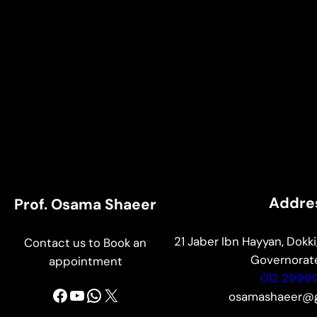
Addre
Prof. Osama Shaeer
21 Jaber Ibn Hayyan, Dokki,
Contact us to Book an
Governorate
appointment
012 2999
Facebook
YouTube
WhatsApp
X
osamashaeer@g