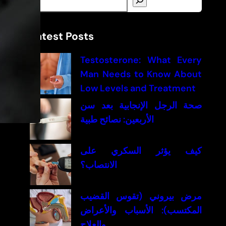
e
a
Latest Posts
r
c
Testosterone: What Every
h
Man Needs to Know About
Low Levels and Treatment
صحة الرجل الإنجابية بعد سن
الأربعين: نصائح طبية
كيف يؤثر السكري على
الانتصاب؟
مرض بيروني (تقوس القضيب
المكتسب): الأسباب والأعراض
والعلاج