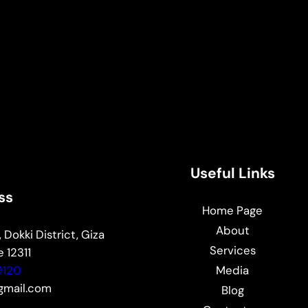
Useful Links
ss
Home Page
About
 Dokki District, Giza
Services
 12311
9120
Media
mail.com
Blog