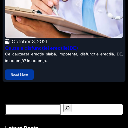
October 3, 2021
Cauzele disfuncției erectile(DE)
Ce cauzează erecție slabă, impotență, disfuncție erectilă, DE,
impotență? Impotența…
Read More
S
e
a